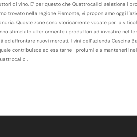
duttori di vino. E’ per questo che Quattrocalici seleziona i 
amo trovato nella regione Piemonte, vi proponiamo oggi l’az
ssandria. Queste zone sono storicamente vocate per la vitico
no stimolato ulteriormente i produttori ad investire nel terri
à ed affrontare nuovi mercati. I vini dell’azienda Cascina B
 quale contribuisce ad esaltarne i profumi e a mantenerli ne
uattrocalici.