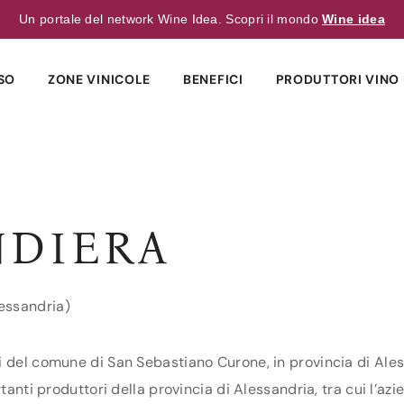
Un portale del network Wine Idea. Scopri il mondo
Wine idea
SO
ZONE VINICOLE
BENEFICI
PRODUTTORI VINO 
NDIERA
essandria)
i del comune di San Sebastiano Curone, in provincia di Ales
rtanti produttori della provincia di Alessandria, tra cui l’a