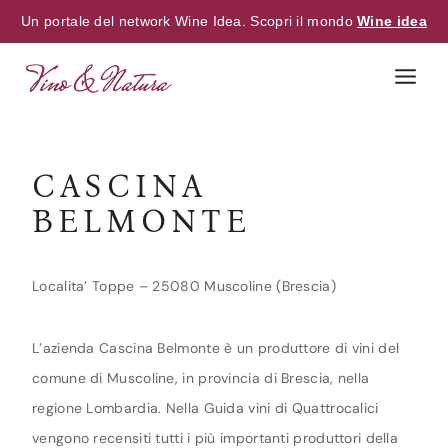
Un portale del network Wine Idea. Scopri il mondo
Wine idea
Skip
to
content
CASCINA
BELMONTE
Localita’ Toppe – 25080 Muscoline (Brescia)
L’azienda Cascina Belmonte è un produttore di vini del
comune di Muscoline, in provincia di Brescia, nella
regione Lombardia. Nella Guida vini di Quattrocalici
vengono recensiti tutti i più importanti produttori della