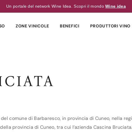
Un portale del network Wine Idea. Scopri il mondo
Wine idea
SO
ZONE VINICOLE
BENEFICI
PRODUTTORI VINO 
UCIATA
 del comune di Barbaresco, in provincia di Cuneo, nella reg
della provincia di Cuneo, tra cui l’azienda Cascina Bruciata.