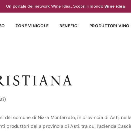
Un portale del network Wine Idea. Scopri il mondo
Wine idea
SO
ZONE VINICOLE
BENEFICI
PRODUTTORI VINO 
RISTIANA
ti)
i del comune di Nizza Monferrato, in provincia di Asti, nell
ti produttori della provincia di Asti, tra cui l’azienda Casc