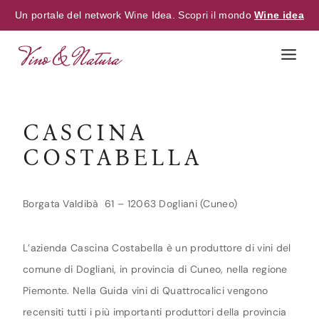
Un portale del network Wine Idea. Scopri il mondo
Wine idea
Skip
to
content
CASCINA
COSTABELLA
Borgata Valdibà 61 – 12063 Dogliani (Cuneo)
L’azienda Cascina Costabella è un produttore di vini del
comune di Dogliani, in provincia di Cuneo, nella regione
Piemonte. Nella Guida vini di Quattrocalici vengono
recensiti tutti i più importanti produttori della provincia