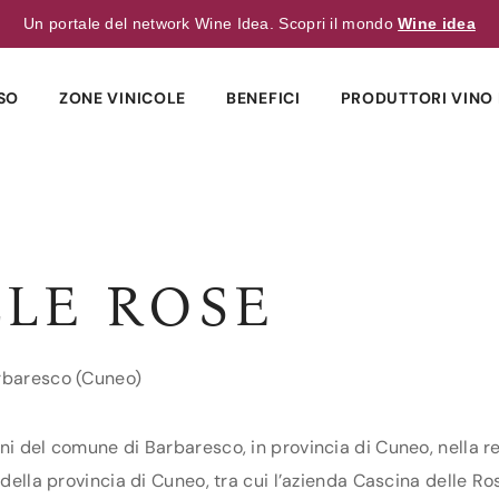
Un portale del network Wine Idea. Scopri il mondo
Wine idea
SO
ZONE VINICOLE
BENEFICI
PRODUTTORI VINO 
LLE ROSE
arbaresco (Cuneo)
ni del comune di Barbaresco, in provincia di Cuneo, nella r
della provincia di Cuneo, tra cui l’azienda Cascina delle Rose