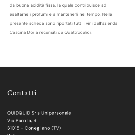
da buona acidità fissa, la quale contribuisce ad
esaltarne i profumi e a mantenerli nel tempo. Nella
presente scheda sono riportati tutti i vini dell’azienda
Cascina Doria recensiti da Quattrocalici.
Contatti
QUIDQUID Srls Unipersonale
Via Parrilla, 9
31015 - Conegliano (TV)