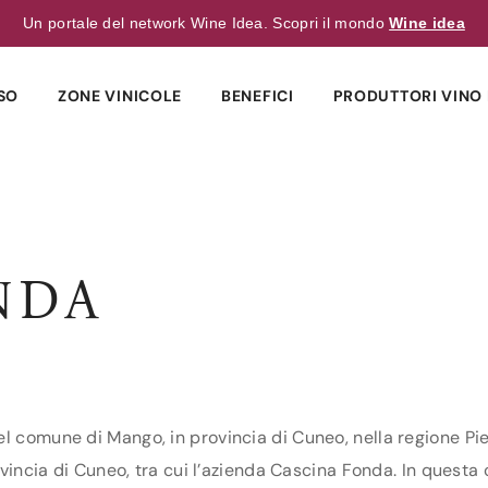
Un portale del network Wine Idea. Scopri il mondo
Wine idea
SO
ZONE VINICOLE
BENEFICI
PRODUTTORI VINO 
NDA
el comune di Mango, in provincia di Cuneo, nella regione Pi
ovincia di Cuneo, tra cui l’azienda Cascina Fonda. In questa c