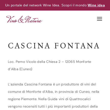
Un portale del network Wine Idea. Scopri il mondo
Wine idea
Skip
to
content
CASCINA FONTANA
Loc. Perno Vicolo della Chiesa 2 – 12065 Monforte
d’Alba (Cuneo)
L’azienda Cascina Fontana è un produttore di vini del
comune di Monforte d’Alba, in provincia di Cuneo, nella
regione Piemonte. Nella Guida vini di Quattrocalici
vengono recensiti tutti i più importanti produttori della