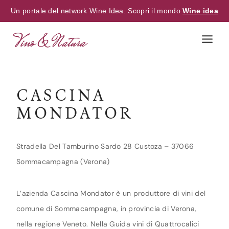
Un portale del network Wine Idea. Scopri il mondo
Wine idea
Skip
to
content
CASCINA
MONDATOR
Stradella Del Tamburino Sardo 28 Custoza – 37066
Sommacampagna (Verona)
L’azienda Cascina Mondator è un produttore di vini del
comune di Sommacampagna, in provincia di Verona,
nella regione Veneto. Nella Guida vini di Quattrocalici