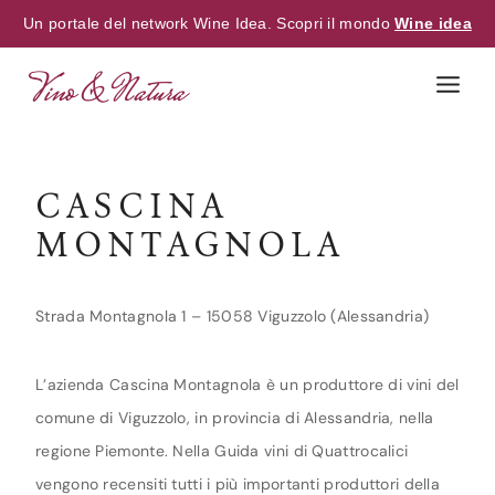
Un portale del network Wine Idea. Scopri il mondo
Wine idea
Skip
to
content
CASCINA
MONTAGNOLA
Strada Montagnola 1 – 15058 Viguzzolo (Alessandria)
L’azienda Cascina Montagnola è un produttore di vini del
comune di Viguzzolo, in provincia di Alessandria, nella
regione Piemonte. Nella Guida vini di Quattrocalici
vengono recensiti tutti i più importanti produttori della