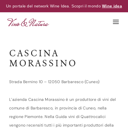
Un portale del network Wine Idea. Scopri il mondo
Wine idea
Skip
to
content
CASCINA
MORASSINO
Strada Bernino 10 – 12050 Barbaresco (Cuneo)
L’azienda Cascina Morassino è un produttore di vini del
comune di Barbaresco, in provincia di Cuneo, nella
regione Piemonte. Nella Guida vini di Quattrocalici
vengono recensiti tutti i più importanti produttori della