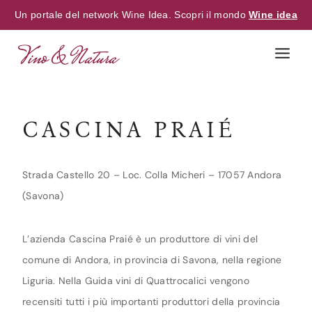
Un portale del network Wine Idea. Scopri il mondo
Wine idea
Skip
to
content
CASCINA PRAIÉ
Strada Castello 20 – Loc. Colla Micheri – 17057 Andora
(Savona)
L’azienda Cascina Praié è un produttore di vini del
comune di Andora, in provincia di Savona, nella regione
Liguria. Nella Guida vini di Quattrocalici vengono
recensiti tutti i più importanti produttori della provincia