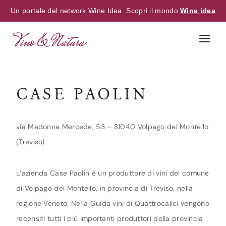
Un portale del network Wine Idea. Scopri il mondo
Wine idea
Skip
to
content
CASE PAOLIN
via Madonna Mercede, 53 – 31040 Volpago del Montello
(Treviso)
L’azienda Case Paolin è un produttore di vini del comune
di Volpago del Montello, in provincia di Treviso, nella
regione Veneto. Nella Guida vini di Quattrocalici vengono
recensiti tutti i più importanti produttori della provincia