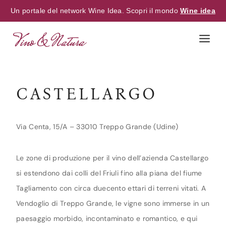
Un portale del network Wine Idea. Scopri il mondo
Wine idea
Skip
to
content
CASTELLARGO
Via Centa, 15/A – 33010 Treppo Grande (Udine)
Le zone di produzione per il vino dell’azienda Castellargo
si estendono dai colli del Friuli fino alla piana del fiume
Tagliamento con circa duecento ettari di terreni vitati. A
Vendoglio di Treppo Grande, le vigne sono immerse in un
paesaggio morbido, incontaminato e romantico, e qui