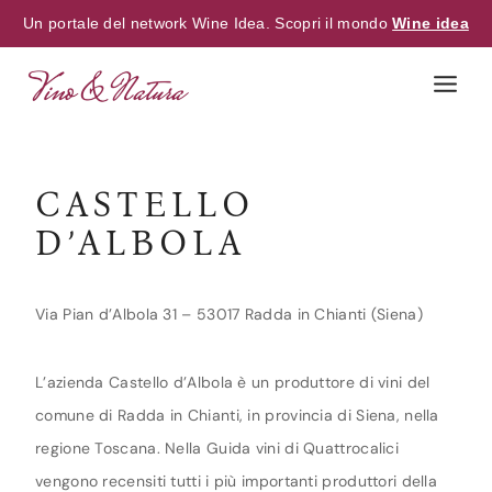
Un portale del network Wine Idea. Scopri il mondo
Wine idea
Skip
to
content
CASTELLO
D’ALBOLA
Via Pian d’Albola 31 – 53017 Radda in Chianti (Siena)
L’azienda Castello d’Albola è un produttore di vini del
comune di Radda in Chianti, in provincia di Siena, nella
regione Toscana. Nella Guida vini di Quattrocalici
vengono recensiti tutti i più importanti produttori della