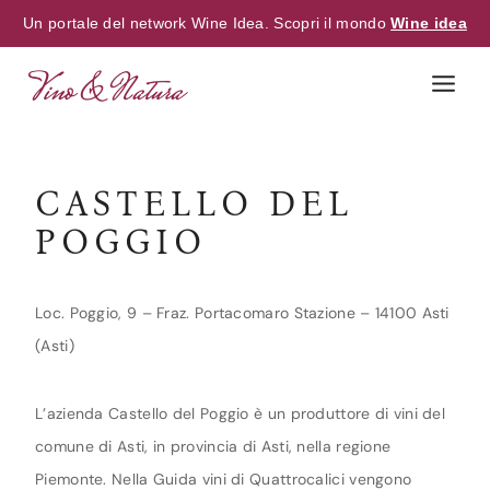
Un portale del network Wine Idea. Scopri il mondo
Wine idea
Skip
to
content
CASTELLO DEL
POGGIO
Loc. Poggio, 9 – Fraz. Portacomaro Stazione – 14100 Asti
(Asti)
L’azienda Castello del Poggio è un produttore di vini del
comune di Asti, in provincia di Asti, nella regione
Piemonte. Nella Guida vini di Quattrocalici vengono