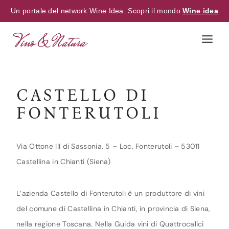
Un portale del network Wine Idea. Scopri il mondo
Wine idea
Skip
to
content
CASTELLO DI
FONTERUTOLI
Via Ottone III di Sassonia, 5 – Loc. Fonterutoli – 53011
Castellina in Chianti (Siena)
L’azienda Castello di Fonterutoli è un produttore di vini
del comune di Castellina in Chianti, in provincia di Siena,
nella regione Toscana. Nella Guida vini di Quattrocalici