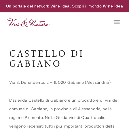
Un portale del network Wine Idea. Scopri il mondo
Wine idea
Skip
to
content
CASTELLO DI
GABIANO
Via S. Defendente, 2 – 15020 Gabiano (Alessandria)
L’azienda Castello di Gabiano è un produttore di vini del
comune di Gabiano, in provincia di Alessandria, nella
regione Piemonte. Nella Guida vini di Quattrocalici
vengono recensiti tutti i più importanti produttori della