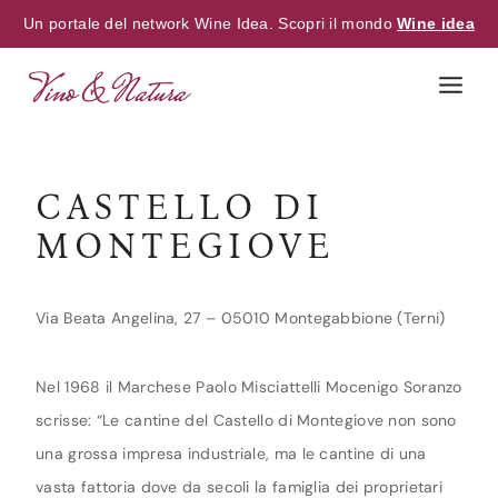
Un portale del network Wine Idea. Scopri il mondo
Wine idea
Skip
to
content
CASTELLO DI
MONTEGIOVE
Via Beata Angelina, 27 – 05010 Montegabbione (Terni)
Nel 1968 il Marchese Paolo Misciattelli Mocenigo Soranzo
scrisse: “Le cantine del Castello di Montegiove non sono
una grossa impresa industriale, ma le cantine di una
vasta fattoria dove da secoli la famiglia dei proprietari