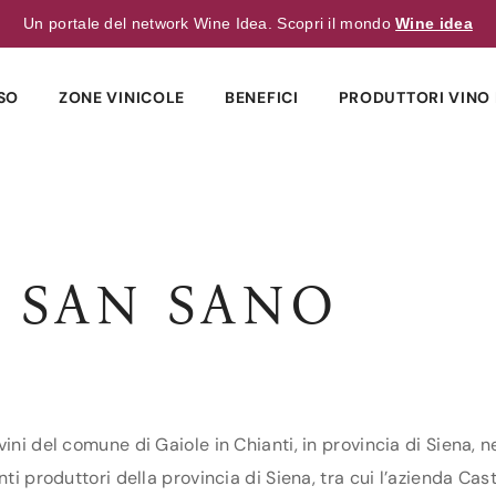
Un portale del network Wine Idea. Scopri il mondo
Wine idea
SO
ZONE VINICOLE
BENEFICI
PRODUTTORI VINO 
 SAN SANO
ini del comune di Gaiole in Chianti, in provincia di Siena, n
ti produttori della provincia di Siena, tra cui l’azienda Cas