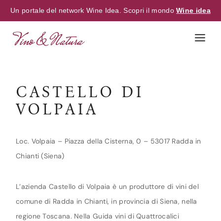
Un portale del network Wine Idea. Scopri il mondo
Wine idea
Skip
to
content
CASTELLO DI
VOLPAIA
Loc. Volpaia – Piazza della Cisterna, 0 – 53017 Radda in
Chianti (Siena)
L’azienda Castello di Volpaia è un produttore di vini del
comune di Radda in Chianti, in provincia di Siena, nella
regione Toscana. Nella Guida vini di Quattrocalici