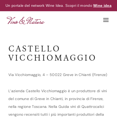
Un portale del network Wine Idea. Scopri il mondo
Wine idea
Skip
to
content
CASTELLO
VICCHIOMAGGIO
Via Vicchiomaggio, 4 – 50022 Greve in Chianti (Firenze)
L’azienda Castello Vicchiomaggio è un produttore di vini
del comune di Greve in Chianti, in provincia di Firenze,
nella regione Toscana. Nella Guida vini di Quattrocalici
vengono recensiti tutti i più importanti produttori della