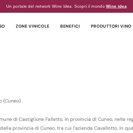
Un portale del network Wine Idea. Scopri il mondo
Wine idea
SO
ZONE VINICOLE
BENEFICI
PRODUTTORI VINO 
o (Cuneo)
mune di Castiglione Falletto, in provincia di Cuneo, nella re
della provincia di Cuneo, tra cui l’azienda Cavallotto. In que