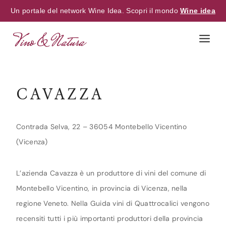
Un portale del network Wine Idea. Scopri il mondo
Wine idea
Skip
to
content
CAVAZZA
Contrada Selva, 22 – 36054 Montebello Vicentino
(Vicenza)
L’azienda Cavazza è un produttore di vini del comune di
Montebello Vicentino, in provincia di Vicenza, nella
regione Veneto. Nella Guida vini di Quattrocalici vengono
recensiti tutti i più importanti produttori della provincia