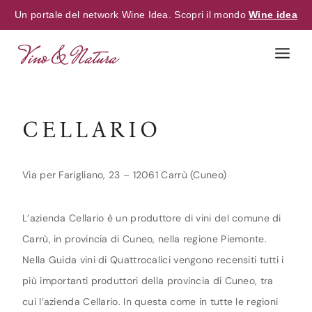
Un portale del network Wine Idea. Scopri il mondo
Wine idea
Skip
to
content
CELLARIO
Via per Farigliano, 23 – 12061 Carrù (Cuneo)
L’azienda Cellario è un produttore di vini del comune di
Carrù, in provincia di Cuneo, nella regione Piemonte.
Nella Guida vini di Quattrocalici vengono recensiti tutti i
più importanti produttori della provincia di Cuneo, tra
cui l’azienda Cellario. In questa come in tutte le regioni