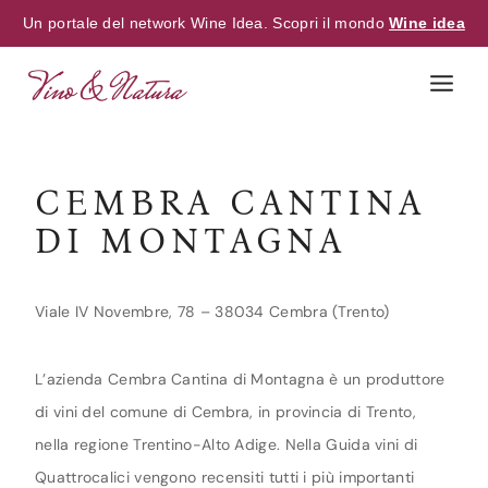
Un portale del network Wine Idea. Scopri il mondo
Wine idea
Skip
to
content
CEMBRA CANTINA
DI MONTAGNA
Viale IV Novembre, 78 – 38034 Cembra (Trento)
L’azienda Cembra Cantina di Montagna è un produttore
di vini del comune di Cembra, in provincia di Trento,
nella regione Trentino-Alto Adige. Nella Guida vini di
Quattrocalici vengono recensiti tutti i più importanti