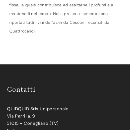
fissa, la quale contribuisce ad esaltarne i profumi e a
mantenerli nel tempo. Nella presente scheda sono
riportati tutti i vini dell’azienda Cesconi recensiti da
Quattrocalici.
Contatti
QUIDQUID Srls Unipersonale
Via Parrilla, 9
31015 - Conegliano (TV)