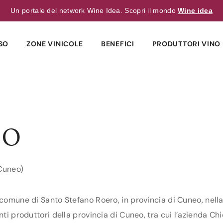
Un portale del network Wine Idea. Scopri il mondo
Wine idea
SO
ZONE VINICOLE
BENEFICI
PRODUTTORI VINO 
LO
(Cuneo)
 comune di Santo Stefano Roero, in provincia di Cuneo, nella
nti produttori della provincia di Cuneo, tra cui l’azienda Chi