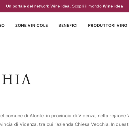
Un portale del network Wine Idea. Scopri il mondo
Wine idea
SO
ZONE VINICOLE
BENEFICI
PRODUTTORI VINO 
CHIA
el comune di Alonte, in provincia di Vicenza, nella regione 
ovincia di Vicenza, tra cui l’azienda Chiesa Vecchia. In quest