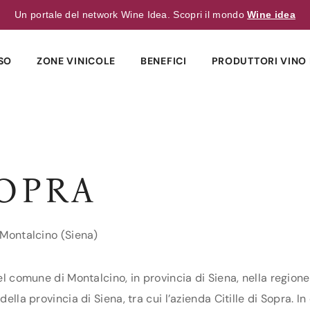
Un portale del network Wine Idea. Scopri il mondo
Wine idea
SO
ZONE VINICOLE
BENEFICI
PRODUTTORI VINO 
SOPRA
4 Montalcino (Siena)
del comune di Montalcino, in provincia di Siena, nella region
ella provincia di Siena, tra cui l’azienda Citille di Sopra. In