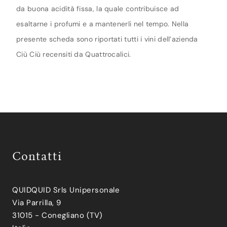
da buona acidità fissa, la quale contribuisce ad
esaltarne i profumi e a mantenerli nel tempo. Nella
presente scheda sono riportati tutti i vini dell’azienda
Ciù Ciù recensiti da Quattrocalici.
Contatti
QUIDQUID Srls Unipersonale
Via Parrilla, 9
31015 - Conegliano (TV)