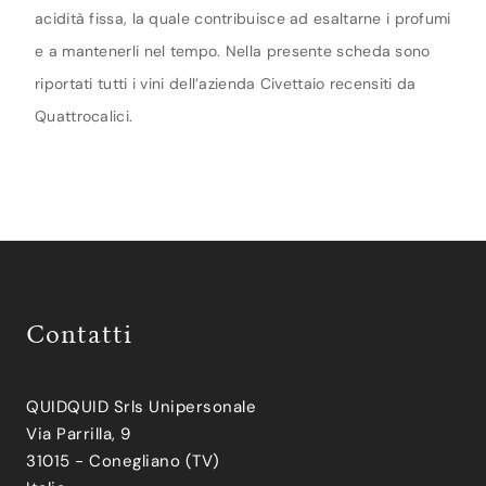
acidità fissa, la quale contribuisce ad esaltarne i profumi
e a mantenerli nel tempo. Nella presente scheda sono
riportati tutti i vini dell’azienda Civettaio recensiti da
Quattrocalici.
Contatti
QUIDQUID Srls Unipersonale
Via Parrilla, 9
31015 - Conegliano (TV)