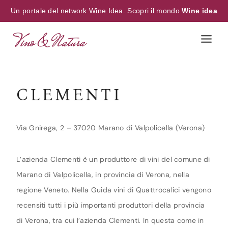
Un portale del network Wine Idea. Scopri il mondo
Wine idea
Skip
to
content
CLEMENTI
Via Gnirega, 2 – 37020 Marano di Valpolicella (Verona)
L’azienda Clementi è un produttore di vini del comune di
Marano di Valpolicella, in provincia di Verona, nella
regione Veneto. Nella Guida vini di Quattrocalici vengono
recensiti tutti i più importanti produttori della provincia
di Verona, tra cui l’azienda Clementi. In questa come in