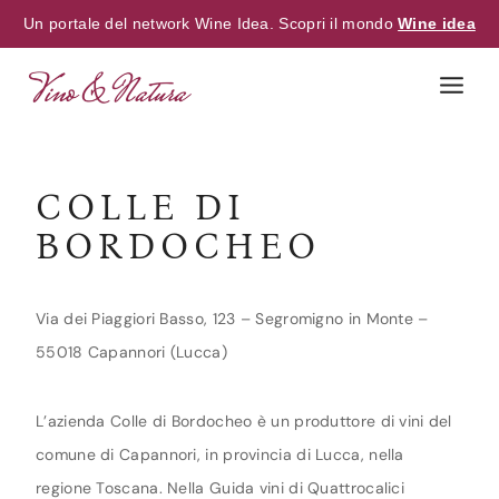
Un portale del network Wine Idea. Scopri il mondo
Wine idea
Skip
to
content
COLLE DI
BORDOCHEO
Via dei Piaggiori Basso, 123 – Segromigno in Monte –
55018 Capannori (Lucca)
L’azienda Colle di Bordocheo è un produttore di vini del
comune di Capannori, in provincia di Lucca, nella
regione Toscana. Nella Guida vini di Quattrocalici