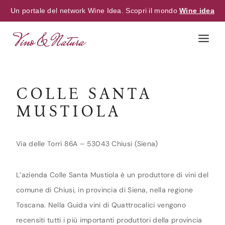
Un portale del network Wine Idea. Scopri il mondo
Wine idea
Skip
to
content
COLLE SANTA
MUSTIOLA
Via delle Torri 86A – 53043 Chiusi (Siena)
L’azienda Colle Santa Mustiola è un produttore di vini del
comune di Chiusi, in provincia di Siena, nella regione
Toscana. Nella Guida vini di Quattrocalici vengono
recensiti tutti i più importanti produttori della provincia