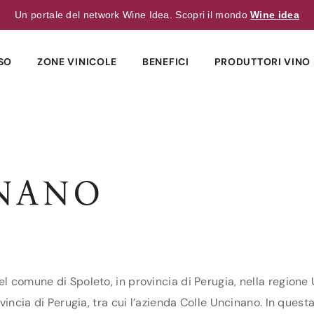
Un portale del network Wine Idea. Scopri il mondo
Wine idea
SO
ZONE VINICOLE
BENEFICI
PRODUTTORI VINO 
NANO
el comune di Spoleto, in provincia di Perugia, nella regione
ovincia di Perugia, tra cui l’azienda Colle Uncinano. In questa