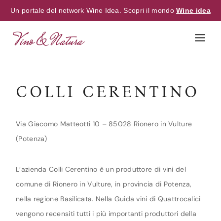
Un portale del network Wine Idea. Scopri il mondo
Wine idea
Skip
to
content
COLLI CERENTINO
Via Giacomo Matteotti 10 – 85028 Rionero in Vulture
(Potenza)
L’azienda Colli Cerentino è un produttore di vini del
comune di Rionero in Vulture, in provincia di Potenza,
nella regione Basilicata. Nella Guida vini di Quattrocalici
vengono recensiti tutti i più importanti produttori della