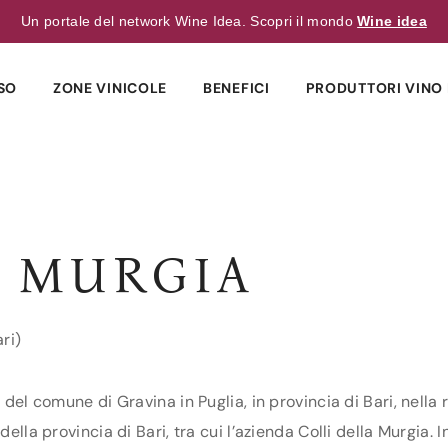
Un portale del network Wine Idea. Scopri il mondo
Wine idea
SO
ZONE VINICOLE
BENEFICI
PRODUTTORI VINO 
A MURGIA
ri)
 del comune di Gravina in Puglia, in provincia di Bari, nella 
ella provincia di Bari, tra cui l’azienda Colli della Murgia. I