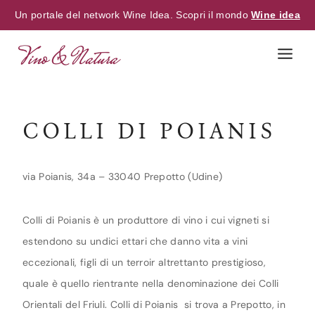
Un portale del network Wine Idea. Scopri il mondo
Wine idea
Skip
to
content
COLLI DI POIANIS
via Poianis, 34a – 33040 Prepotto (Udine)
Colli di Poianis è un produttore di vino i cui vigneti si
estendono su undici ettari che danno vita a vini
eccezionali, figli di un terroir altrettanto prestigioso,
quale è quello rientrante nella denominazione dei Colli
Orientali del Friuli. Colli di Poianis si trova a Prepotto, in