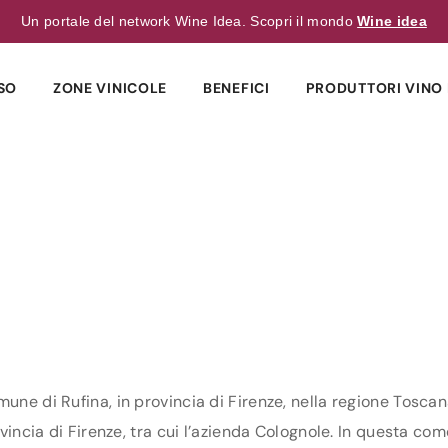
Un portale del network Wine Idea. Scopri il mondo
Wine idea
SO
ZONE VINICOLE
BENEFICI
PRODUTTORI VINO 
mune di Rufina, in provincia di Firenze, nella regione Toscan
vincia di Firenze, tra cui l’azienda Colognole. In questa come 