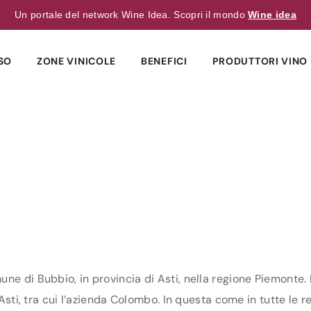
Un portale del network Wine Idea. Scopri il mondo
Wine idea
SO
ZONE VINICOLE
BENEFICI
PRODUTTORI VINO 
ne di Bubbio, in provincia di Asti, nella regione Piemonte. 
 Asti, tra cui l’azienda Colombo. In questa come in tutte le re