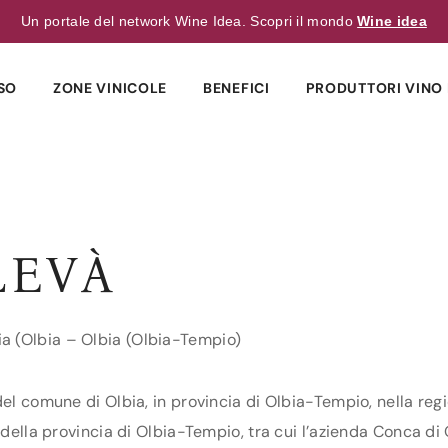
Un portale del network Wine Idea. Scopri il mondo
Wine idea
SO
ZONE VINICOLE
BENEFICI
PRODUTTORI VINO 
LEVÀ
a (Olbia – Olbia (Olbia-Tempio)
el comune di Olbia, in provincia di Olbia-Tempio, nella regi
della provincia di Olbia-Tempio, tra cui l’azienda Conca di Ol