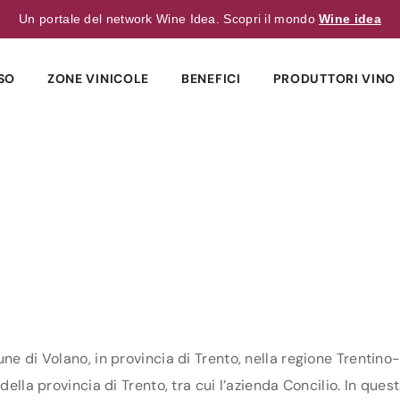
Un portale del network Wine Idea. Scopri il mondo
Wine idea
SO
ZONE VINICOLE
BENEFICI
PRODUTTORI VINO 
ne di Volano, in provincia di Trento, nella regione Trentino-
della provincia di Trento, tra cui l’azienda Concilio. In quest