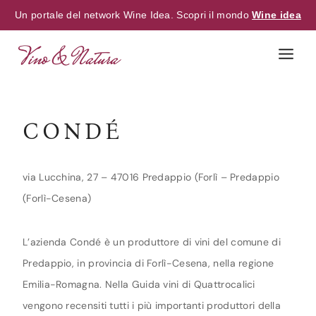
Un portale del network Wine Idea. Scopri il mondo
Wine idea
Skip
to
content
CONDÉ
via Lucchina, 27 – 47016 Predappio (Forlì – Predappio
(Forlì-Cesena)
L’azienda Condé è un produttore di vini del comune di
Predappio, in provincia di Forlì-Cesena, nella regione
Emilia-Romagna. Nella Guida vini di Quattrocalici
vengono recensiti tutti i più importanti produttori della