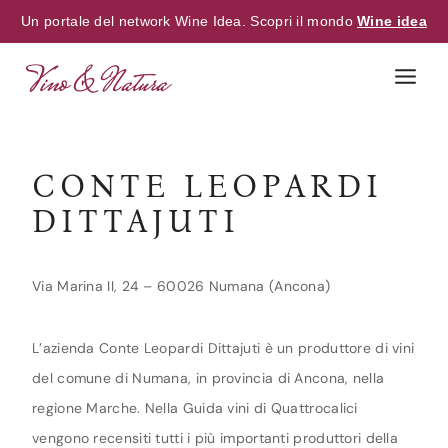
Un portale del network Wine Idea. Scopri il mondo
Wine idea
Skip
to
content
CONTE LEOPARDI
DITTAJUTI
Via Marina II, 24 – 60026 Numana (Ancona)
L’azienda Conte Leopardi Dittajuti è un produttore di vini
del comune di Numana, in provincia di Ancona, nella
regione Marche. Nella Guida vini di Quattrocalici
vengono recensiti tutti i più importanti produttori della