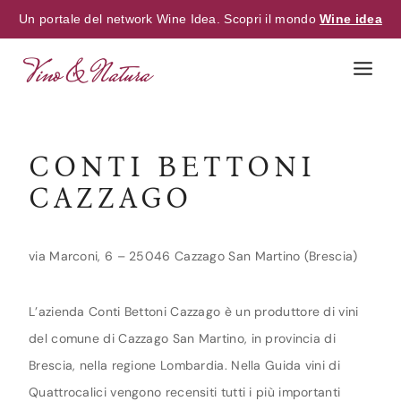
Un portale del network Wine Idea. Scopri il mondo
Wine idea
Skip
to
content
CONTI BETTONI
CAZZAGO
via Marconi, 6 – 25046 Cazzago San Martino (Brescia)
L’azienda Conti Bettoni Cazzago è un produttore di vini
del comune di Cazzago San Martino, in provincia di
Brescia, nella regione Lombardia. Nella Guida vini di
Quattrocalici vengono recensiti tutti i più importanti