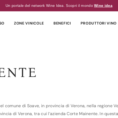
Un portale del network Wine Idea. Scopri il mondo
Wine idea
SO
ZONE VINICOLE
BENEFICI
PRODUTTORI VINO 
ENTE
el comune di Soave, in provincia di Verona, nella regione V
ovincia di Verona, tra cui l’azienda Corte Mainente. In questa