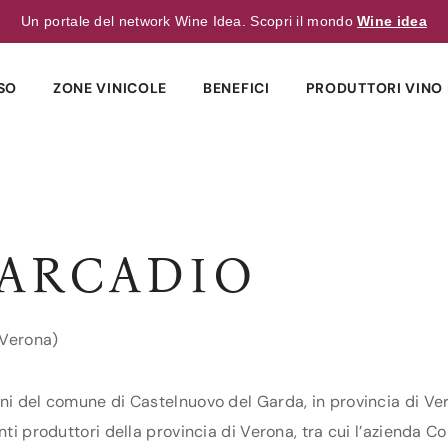
Un portale del network Wine Idea. Scopri il mondo
Wine idea
SO
ZONE VINICOLE
BENEFICI
PRODUTTORI VINO 
’ARCADIO
(Verona)
ni del comune di Castelnuovo del Garda, in provincia di Vero
nti produttori della provincia di Verona, tra cui l’azienda C