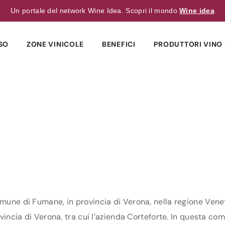
Un portale del network Wine Idea. Scopri il mondo
Wine idea
SO
ZONE VINICOLE
BENEFICI
PRODUTTORI VINO 
E
omune di Fumane, in provincia di Verona, nella regione Vene
vincia di Verona, tra cui l’azienda Corteforte. In questa come